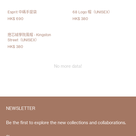
Esprit 中碼手提袋
68 Logo 帽（UNISEX）
HK$ 690
HK$ 380
燈芯絨學院風帽 - Kingston
Street（UNISEX）
HK$ 380
No more data!
NEWSLETTER
Be the first to explore the new collections and collaborations.