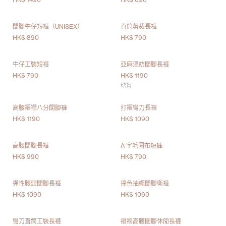
闊腳牛仔短褲（UNISEX）
直筒剪裁長褲
HK$ 890
HK$ 790
牛仔工裝短褲
亞麻混紡闊腳長褲
HK$ 790
HK$ 1190
缺貨
高腰褶襉八分闊腳褲
打褶彎刀長褲
HK$ 1190
HK$ 1090
高腰闊腳長褲
A 字毛圈布短褲
HK$ 990
HK$ 790
彈性腰頭闊腳長褲
撞色抽繩闊腳衛褲
HK$ 1090
HK$ 1090
彎刀直筒工裝長褲
褶襉高腰闊腳休閒長褲