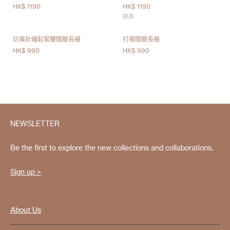
HK$ 1190
HK$ 1190
缺貨
坑條針織鬆緊腰闊腳長褲
打褶闊腳長褲
HK$ 990
HK$ 990
NEWSLETTER
Be the first to explore the new collections and collaborations.
Sign up >
About Us