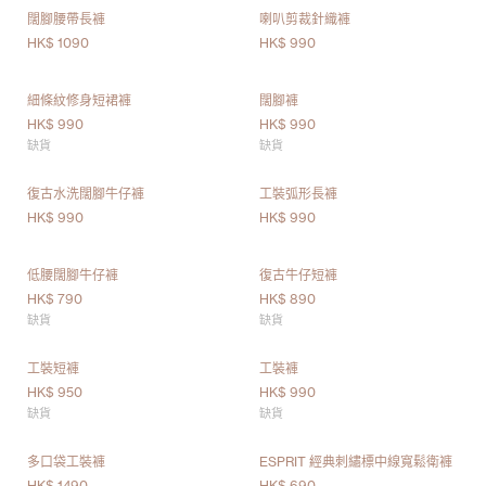
闊腳腰帶長褲
喇叭剪裁針織褲
HK$ 1090
HK$ 990
細條紋修身短裙褲
闊腳褲
HK$ 990
HK$ 990
缺貨
缺貨
復古水洗闊腳牛仔褲
工裝弧形長褲
HK$ 990
HK$ 990
低腰闊腳牛仔褲
復古牛仔短褲
HK$ 790
HK$ 890
缺貨
缺貨
工裝短褲
工裝褲
HK$ 950
HK$ 990
缺貨
缺貨
多口袋工裝褲
ESPRIT 經典刺繡標中線寬鬆衛褲
HK$ 1490
HK$ 690