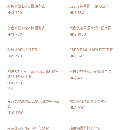
彩色刺繡 Logo 圓領衛衣
Esprit 經典帽（UNISEX）
HK$ 790
HK$ 380
彩色刺繡 Logo 圓領衛衣
淺色洗水高腰闊腳牛仔長褲
HK$ 790
HK$ 1090
條紋插肩袖圓領T恤
ESPRIT 68 插肩袖球衣 T 恤
HK$ 490
HK$ 590
ESPRIT x Mr. Nobodies 68 聯名
復古經典畫報印花寬鬆 T 恤
插肩袖球衣 T 恤
HK$ 490
HK$ 590
缺貨
深藍洗水麂皮口袋氣球褲型牛仔長
棉混紡肌理條紋闊身襯衫
褲
HK$ 990
HK$ 1290
男裝燈芯絨領拉鍊牛仔外套
撞色領壓褶拉鏈外套