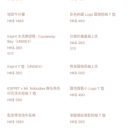
短款牛仔褸
彩色刺繡 Logo 圓領短袖 T 恤
HK$ 1490
HK$ 490
Esprit 水洗棒球帽 - Causeway
坑條針織蓋袖上衣
Bay（UNISEX）
HK$ 390
HK$ 380
缺貨
缺貨
Esprit T 恤（UNISEX）
修身圓領長袖上衣
HK$ 390
HK$ 590
ESPRIT x Mr. Nobodies 聯名角色
酸洗做舊小 Logo T 恤
印花洗水短袖 T 恤
HK$ 490
HK$ 590
配皮帶泡泡中長裙
漸變條紋寬鬆短袖 T 恤
HK$ 1390
HK$ 590