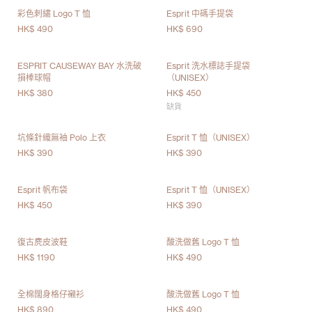
彩色刺繡 Logo T 恤
Esprit 中碼手提袋
HK$ 490
HK$ 690
ESPRIT CAUSEWAY BAY 水洗破
Esprit 洗水標誌手提袋
損棒球帽
（UNISEX）
HK$ 380
HK$ 450
缺貨
坑條針織無袖 Polo 上衣
Esprit T 恤（UNISEX）
HK$ 390
HK$ 390
Esprit 帆布袋
Esprit T 恤（UNISEX）
HK$ 450
HK$ 390
復古麂皮波鞋
酸洗做舊 Logo T 恤
HK$ 1190
HK$ 490
全棉闊身格仔襯衫
酸洗做舊 Logo T 恤
HK$ 890
HK$ 490